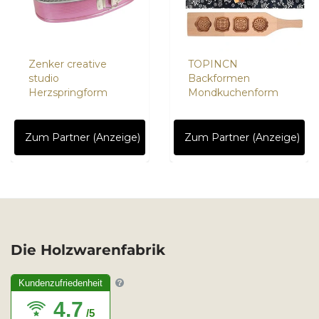
Zenker creative
TOPINCN
studio
Backformen
Herzspringform
Mondkuchenform
Zum Partner (Anzeige)
Zum Partner (Anzeige)
Die Holzwarenfabrik
Kundenzufriedenheit
4.7
/5