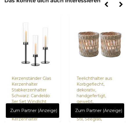
Das könnte dich auch interessieren
Kerzenständer Glas
Teelichthalter aus
Kerzenhalter
Korbgeflecht,
Stabkerzenhalter
dekorativ,
Schwarz: Candeldo
handgefertigt,
3er Set Windlicht
gewebt,
Kerzenleuchter
Votivkerzenhalter,
Zum Partner (Anzeige)
Zum Partner (Anzeige)
Modern
rustikaler Vintage-
Kerzenhalter
Stil, Seegras,
Votivkerzenhalter