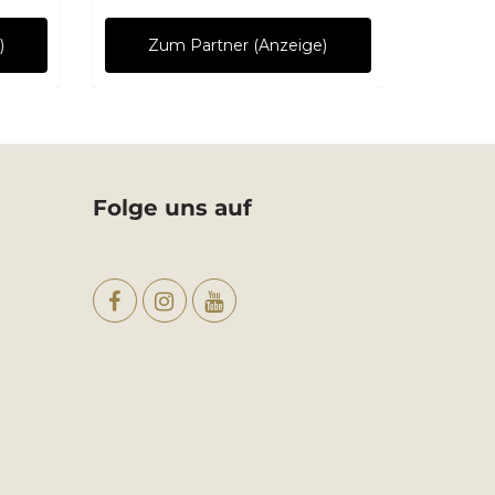
Ab
8,9
)
Zum Partner (Anzeige)
Folge uns auf