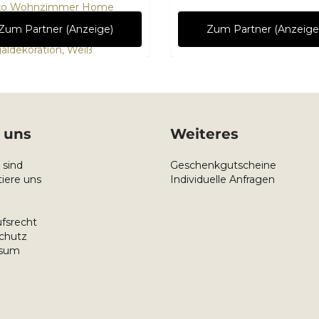
ko Wohnzimmer Home
ice, Vase für Pampasgras,
Zum Partner (Anzeige)
Zum Partner (Anzeige
tikales Antikes Dekor,
aldekoration, Weiß
 uns
Weiteres
 sind
Geschenkgutscheine
iere uns
Individuelle Anfragen
fsrecht
chutz
ssum