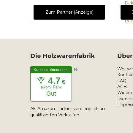
De
Off
ge)
Zum Partner (Anzeige)
Rus
Reg
Die Holzwarenfabrik
Über
Wer wir
Kundenzufriedenheit
Kontakt
4.7
FAQ
/5
AGB
eKomi Rank
Widerru
Gut
Datens
Impre
Als Amazon-Partner verdiene ich an
qualifizierten Verkäufen.