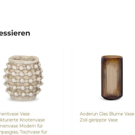
ressieren
entvase Vase
Aoderun Glas Blume Vase 
ukturierte Knotenvase
Zoll gerippte Vase
menvase Modern für
pasgras, Tischvase für