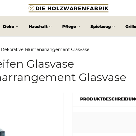
Deko
Haushalt
Pflege
Spielzeug
Grill
se Dekorative Blumenarrangement Glasvase
eifen Glasvase
narrangement Glasvase
PRODUKTBESCHREIBUN