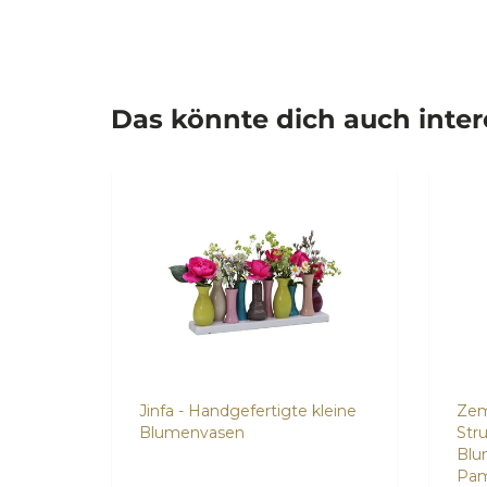
Das könnte dich auch inte
ase
Jinfa - Handgefertigte kleine
Zem
Blumenvasen
Str
Blu
Pam