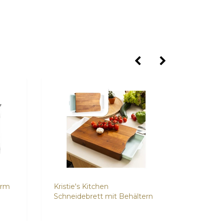
orm
Kristie's Kitchen
O-Kine
Schneidebrett mit Behältern