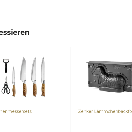
ressieren
henmessersets
Zenker Lämmchenbackf