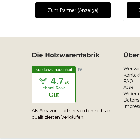
ge)
Zum Partner (Anzeige)
Die Holzwarenfabrik
Über
Wer wir
Kundenzufriedenheit
Kontakt
4.7
FAQ
/5
AGB
eKomi Rank
Widerru
Gut
Datens
Impre
Als Amazon-Partner verdiene ich an
qualifizierten Verkäufen.