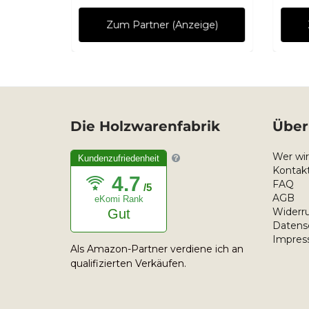
ge)
Zum Partner (Anzeige)
Die Holzwarenfabrik
Über
Wer wir
Kundenzufriedenheit
Kontakt
4.7
FAQ
/5
AGB
eKomi Rank
Widerru
Gut
Datens
Impre
Als Amazon-Partner verdiene ich an
qualifizierten Verkäufen.