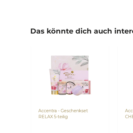
Das könnte dich auch inte
usch-
Accentra - Geschenkset
Acc
RELAX 5-teilig
CH