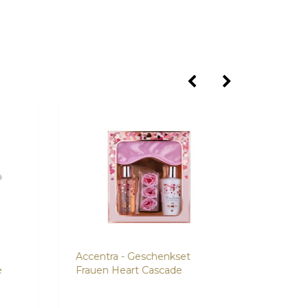
Accentra - Geschenkset
Kneipp
e
Frauen Heart Cascade
Pfleg