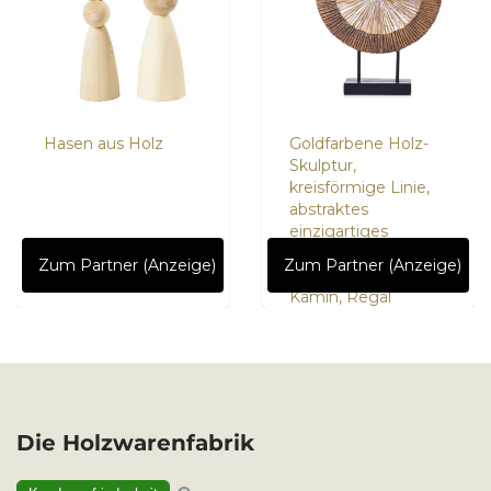
Hasen aus Holz
Goldfarbene Holz-
Skulptur,
kreisförmige Linie,
abstraktes
einzigartiges
Design, Statue für
Zum Partner (Anzeige)
Zum Partner (Anzeige)
Wohnzimmer,
Kamin, Regal
Die Holzwarenfabrik