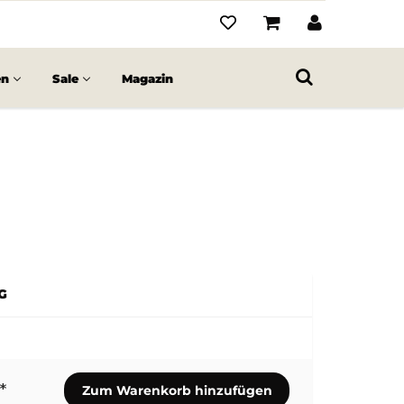
en
Sale
Magazin
G
*