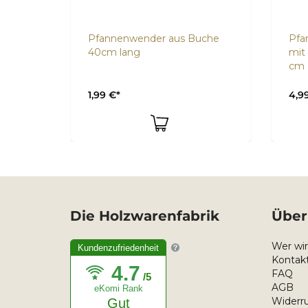
uche
Pfannenwender aus Buche
Pfa
40cm lang
mit
cm
1,99 €*
4,9
Die Holzwarenfabrik
Über
Wer wir
Kundenzufriedenheit
Kontakt
4.7
FAQ
/5
AGB
eKomi Rank
Widerru
Gut