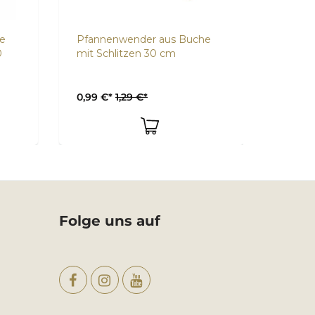
e
Pfannenwender aus Buche
Pfann
0
mit Schlitzen 30 cm
Buche
0,99 €*
1,29 €*
1,29 €*
Folge uns auf