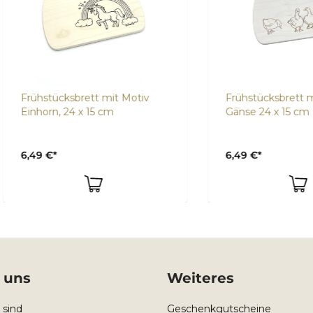
hstücksbrett mit Motiv
Frühstücksbrett mit Moti
horn, 24 x 15 cm
Gänse 24 x 15 cm
9 €*
6,49 €*
 uns
Weiteres
 sind
Geschenkgutscheine