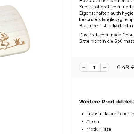
Holzbrettchen sind eine to
Kunststoffbrettchen und au
Eigenschaften auch hygien
besonders langlebig, fein
Brettchen ist individuell i
Das Brettchen nach Gebra
Bitte nicht in die Spülma
6,49 
Weitere Produktdetai
Frühstücksbrettchen 
Ahorn
Motiv: Hase