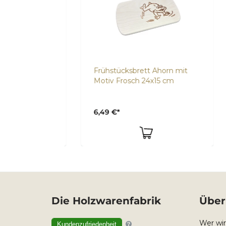
 mit
Frühstücksbrett Ahorn mit
Frü
cm
Motiv Frosch 24x15 cm
Ein
6,49 €*
6,4
Die Holzwarenfabrik
Über
Wer wir
Kundenzufriedenheit