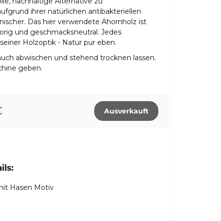
lle, nachhaltige Alternative zu
fgrund ihrer natürlichen antibakteriellen
ischer. Das hier verwendete Ahornholz ist
porig und geschmacksneutral. Jedes
n seiner Holzoptik - Natur pur eben.
uch abwischen und stehend trocknen lassen.
schine geben.
€
ls:
mit Hasen Motiv