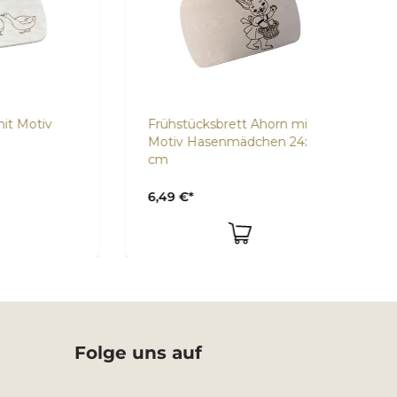
v
Frühstücksbrett Ahorn mit
Frühst
Motiv Hasenmädchen 24x15
Einhor
cm
Sortie
6,49 €*
3,49 €
Folge uns auf