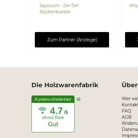
Jayzuum - 2er-Set
Ith
Rückenbürste
ge)
Zum Partner (Anzeige)
Die Holzwarenfabrik
Über
Wer wir
Kundenzufriedenheit
Kontakt
4.7
FAQ
/5
AGB
eKomi Rank
Widerru
Gut
Datens
Impre