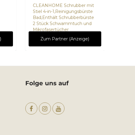
CLEANHOME Schrubber mit
Frühst
Stiel 4-in-1,Reinigungsbürste
Motivb
Bad,Enthält Schrubberbürste
Namens
2 Stück Schwammtuch und
Mikrofasertücher
Ab
8,9
)
Zum Partner (Anzeige)
Folge uns auf