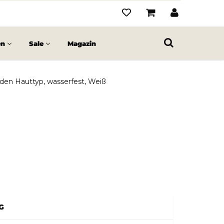
en
Sale
Magazin
jeden Hauttyp, wasserfest, Weiß
G