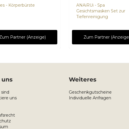
yes - Körperbürste
ANAiRUi - Spa
Gesichtsmasken Set zur
Tiefenreinigung
Zum Partner (Anzeige)
Zum Partner (Anzeige
 uns
Weiteres
 sind
Geschenkgutscheine
iere uns
Individuelle Anfragen
fsrecht
chutz
ssum