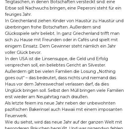
Teigtaschen, in denen Botschaften versteckt sind: eine
Erbse soll Nachwuchs bringen, eine Peperoni steht für ein
feuriges Jahr.
In Griechenland ziehen Kinder von Haustür zu Haustür und
überbringen frohe Botschaften. Außerdem sind
Glücksspiele sehr beliebt. In ganz Griechenland trifft man
sich zu Hause mit Freunden oder in Cafés und spielt mit
einigem Einsatz. Dem Gewinner steht nämlich ein Jahr
voller Glück bevor.
In den USA ist die Linsensuppe, die Geld und Erfolg
versprechen soll, ein beliebtes Gericht an Silvester.
Außerdem gilt bei vielen Familien die Losung „Nothing
goes out“ – das bedeutet, dass nichts und niemand das
Haus vor dem Jahreswechsel verlassen darf, da dies
Unglück bringen soll. Selbst den Müll bringen viele Familien
erst wieder am Neujahrtag nach draußen.
Als letzte feiern ins neue Jahr neben der unbewohnten
pazifischen Bakerinsel auch Hawaii mit einem imposanten
Feuerwerk.
Wie du siehst, wird das neue Jahr auf der ganzen Welt mit
besonderen Bräuchen begrüßt. Und was nirgendwo fehlen