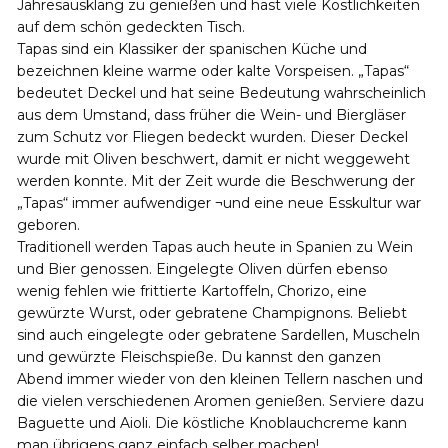
Jahresausklang zu genießen und hast viele Köstlichkeiten
auf dem schön gedeckten Tisch.
Tapas sind ein Klassiker der spanischen Küche und
bezeichnen kleine warme oder kalte Vorspeisen. „Tapas“
bedeutet Deckel und hat seine Bedeutung wahrscheinlich
aus dem Umstand, dass früher die Wein- und Biergläser
zum Schutz vor Fliegen bedeckt wurden. Dieser Deckel
wurde mit Oliven beschwert, damit er nicht weggeweht
werden konnte. Mit der Zeit wurde die Beschwerung der
„Tapas“ immer aufwendiger ¬und eine neue Esskultur war
geboren.
Traditionell werden Tapas auch heute in Spanien zu Wein
und Bier genossen. Eingelegte Oliven dürfen ebenso
wenig fehlen wie frittierte Kartoffeln, Chorizo, eine
gewürzte Wurst, oder gebratene Champignons. Beliebt
sind auch eingelegte oder gebratene Sardellen, Muscheln
und gewürzte Fleischspieße. Du kannst den ganzen
Abend immer wieder von den kleinen Tellern naschen und
die vielen verschiedenen Aromen genießen. Serviere dazu
Baguette und Aioli. Die köstliche Knoblauchcreme kann
man übrigens ganz einfach selber machen!