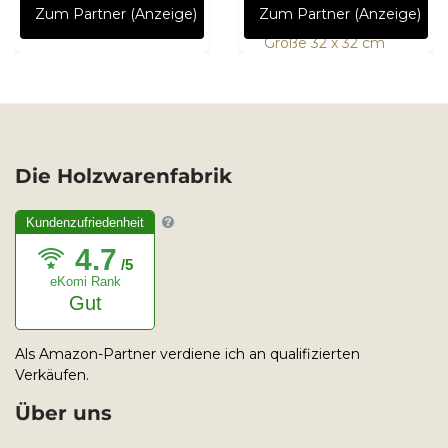
streifenfreie Tücher,
Zum Partner (Anzeige)
Zum Partner (Anzeige)
12 Stück, Weizen,
Größe 32 x 32 cm
Die Holzwarenfabrik
Kundenzufriedenheit
4.7
/5
eKomi Rank
Gut
Als Amazon-Partner verdiene ich an qualifizierten
Verkäufen.
Über uns