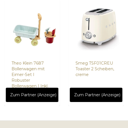
Theo Klein 7687
Smeg TSF01CREU
Bollerwagen mit
Toaster 2 Scheiben,
Eimer-Set I
creme
Robuster
Bollerwagen I Inkl.
Sandkasten-
Zum Partner (Anzeige)
Zum Partner (Anzeige)
Spielsachen