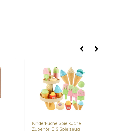
Kinderküche Spielküche
Tante 
Zubehör, EIS Spielzeug
die K