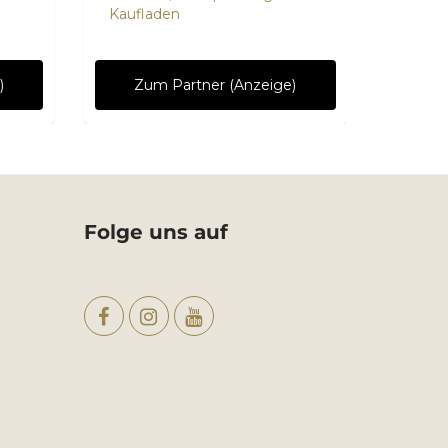
Kaufladen
)
Zum Partner (Anzeige)
Zu
Folge uns auf