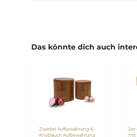
Das könnte dich auch inte
sbox
Zwiebel Aufbewahrung &
2er
Knoblauch Aufbewahrung
mit 