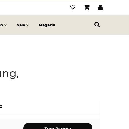
en
Sale
Magazin
ung,
G
Zum Partner