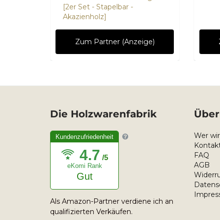
[2er Set - Stapelbar -
Akazienholz]
ge)
Zum Partner (Anzeige)
Die Holzwarenfabrik
Über
Wer wir
Kundenzufriedenheit
Kontakt
4.7
FAQ
/5
AGB
eKomi Rank
Widerru
Gut
Datens
Impre
Als Amazon-Partner verdiene ich an
qualifizierten Verkäufen.