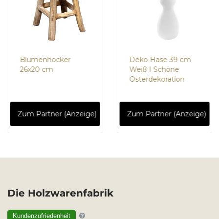
Blumenhocker
Deko Hase 39 cm
26x20 cm
Weiß I Schöne
Osterdekoration
Zum Partner (Anzeige)
Zum Partner (Anzeige)
Die Holzwarenfabrik
Kundenzufriedenheit