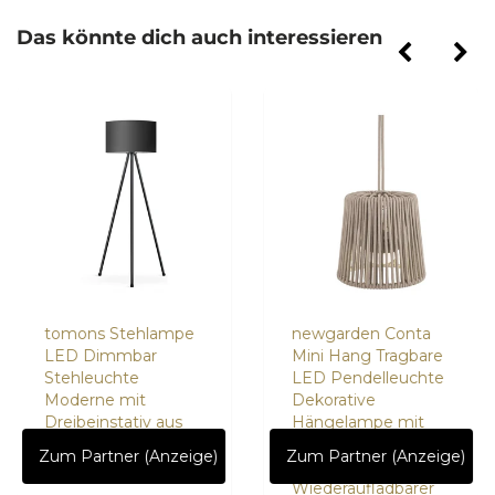
Das könnte dich auch interessieren
tomons Stehlampe
newgarden Conta
LED Dimmbar
Mini Hang Tragbare
Stehleuchte
LED Pendelleuchte
Moderne mit
Dekorative
Dreibeinstativ aus
Hängelampe mit
Metall
Fernbedienung und
Zum Partner (Anzeige)
Zum Partner (Anzeige)
USB
Wiederaufladbarer